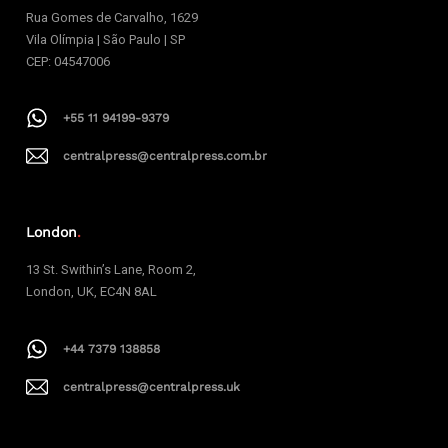
Rua Gomes de Carvalho, 1629
Vila Olímpia | São Paulo | SP
CEP: 04547006
+55 11 94199-9379
centralpress@centralpress.com.br
London
.
13 St. Swithin’s Lane, Room 2,
London, UK, EC4N 8AL
+44 7379 138858
centralpress@centralpress.uk