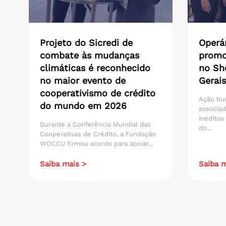
Projeto do Sicredi de
Operár
combate às mudanças
promo
climáticas é reconhecido
no Sh
no maior evento de
Gerais
cooperativismo de crédito
Ação bu
do mundo em 2026
associad
inéditos
Durante a Conferência Mundial das
do...
Cooperativas de Crédito, a Fundação
WOCCU firmou acordo para apoiar...
Saiba mais >
Saiba m