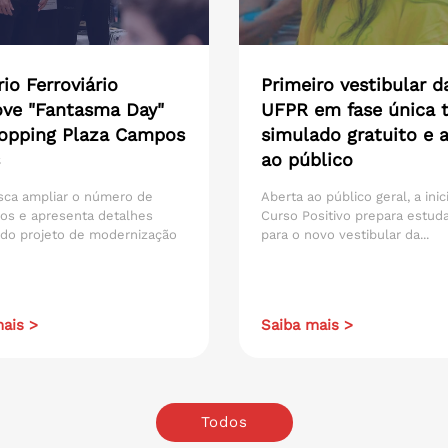
io Ferroviário
Primeiro vestibular d
ve "Fantasma Day"
UFPR em fase única t
opping Plaza Campos
simulado gratuito e 
ao público
sca ampliar o número de
Aberta ao público geral, a inic
os e apresenta detalhes
Curso Positivo prepara estud
 do projeto de modernização
para o novo vestibular da...
ais >
Saiba mais >
Todos