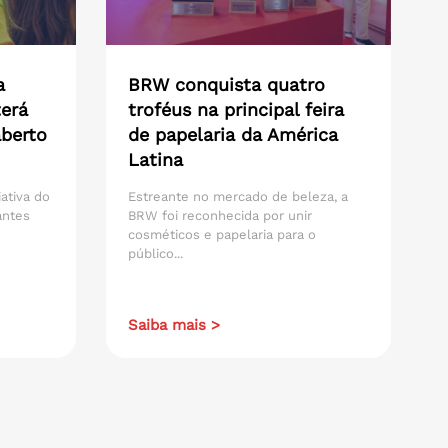
a
BRW conquista quatro
erá
troféus na principal feira
aberto
de papelaria da América
Latina
iativa do
Estreante no mercado de beleza, a
antes
BRW foi reconhecida por unir
cosméticos e papelaria para o
público...
Saiba mais >