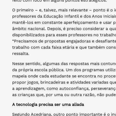
feito com foco em alguns pontos estratégicos.
O primeiro – e, talvez, mais relevante – ponto é o
professores da Educação Infantil e dos Anos Inicia
mantê-los em constante aperfeiçoamento e usar pr
âmbito nacional. Depois, é preciso considerar a qu
disponibilizados para esses professores no trabalho
“Precisamos de propostas engajadoras e desafiante
trabalho com cada faixa etária e que também consi
ressalta.
Nesse sentido, algumas das respostas mais contun
da própria escola pública. Um dos programas utiliz
mapeia onde cada estudante se encontra no processo
propor jogos, brincadeiras e atividades variadas 
a aprendizagem, como autoconfiança, perseveranç
as crianças que, por uma ou outra razão, não puder
A tecnologia precisa ser uma aliada
Segundo Acedriana, outro ponto importante é o in