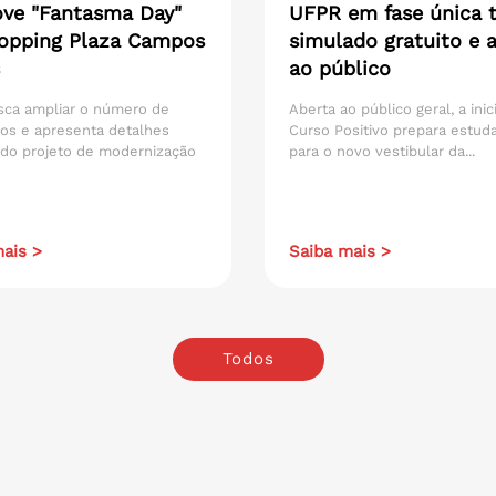
ve "Fantasma Day"
UFPR em fase única t
opping Plaza Campos
simulado gratuito e 
ao público
sca ampliar o número de
Aberta ao público geral, a inic
os e apresenta detalhes
Curso Positivo prepara estud
 do projeto de modernização
para o novo vestibular da...
ais >
Saiba mais >
Todos