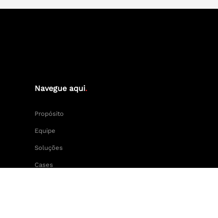
Navegue aqui
.
Propósito
Equipe
Soluções
Cases
Keep Calm and Central Press.