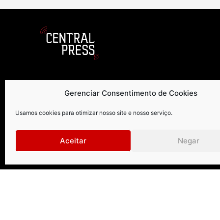
Curitiba
.
São Paul
Gerenciar Consentimento de Cookies
Rua Petit Carneiro, 1122 | 9º andar
Rua Gomes d
Usamos cookies para otimizar nosso site e nosso serviço.
Água Verde | Curitiba | PR |
Vila Olímpia
CEP: 80240050
CEP: 04547
Aceitar
Negar
+55 41 99273-8999 | +55 41 3026-2610
+55 1
centralpress@centralpress.com.br
centr
Central Press – todos os direitos reservados. Developer: 