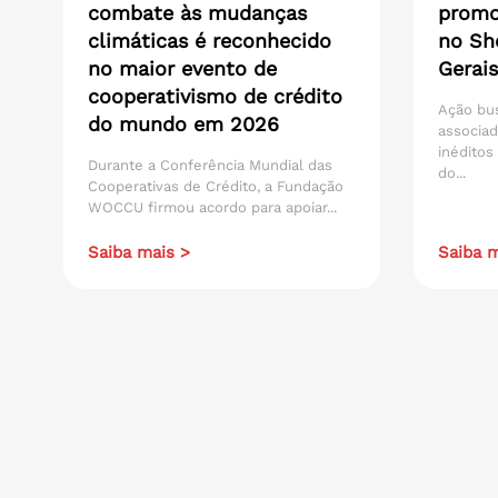
combate às mudanças
promo
climáticas é reconhecido
no Sh
no maior evento de
Gerais
cooperativismo de crédito
Ação bu
do mundo em 2026
associad
inéditos
Durante a Conferência Mundial das
do...
Cooperativas de Crédito, a Fundação
WOCCU firmou acordo para apoiar...
Saiba mais >
Saiba m