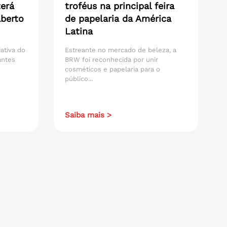
erá
troféus na principal feira
aberto
de papelaria da América
Latina
iativa do
Estreante no mercado de beleza, a
antes
BRW foi reconhecida por unir
cosméticos e papelaria para o
público...
Saiba mais >