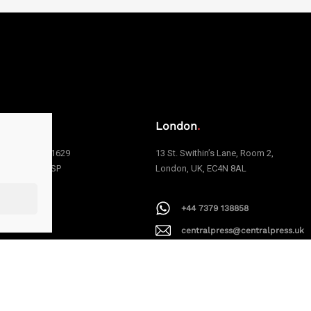
o
.
London
.
e Carvalho, 1629
13 St. Swithin’s Lane, Room 2,
 | São Paulo | SP
London, UK, EC4N 8AL
006
+44 7379 138858
1 94199-9379
centralpress@centralpress.uk
alpress@centralpress.com.br
AAPEXDigital