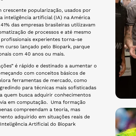
 crescente popularização, usados por
a inteligência artificial (IA) na América
41% das empresas brasileiras utilizavam
tomatização de processos e até mesmo
 profissionais experientes torna-se
um curso lançado pelo Biopark, parque
ionais com 40 anos ou mais.
ções” é rápido e destinado a aumentar o
omeçando com conceitos básicos de
plora ferramentas de mercado, como
ogredindo para técnicas mais sofisticadas
 para quem busca adquirir conhecimentos
prévia em computação. Uma formação
 apenas compreendam a teoria, mas
nto adquirido em situações reais de
teligência Artificial do Biopark