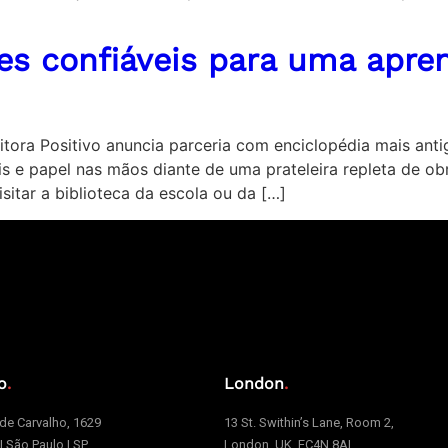
tes confiáveis para uma apr
Editora Positivo anuncia parceria com enciclopédia mais a
s e papel nas mãos diante de uma prateleira repleta de ob
sitar a biblioteca da escola ou da […]
o
.
London
.
e Carvalho, 1629
13 St. Swithin’s Lane, Room 2,
 | São Paulo | SP
London, UK, EC4N 8AL