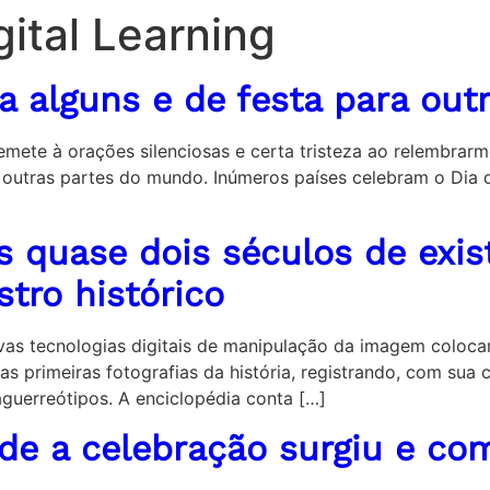
gital Learning
ra alguns e de festa para out
emete à orações silenciosas e certa tristeza ao relembrarm
tras partes do mundo. Inúmeros países celebram o Dia de
ós quase dois séculos de exi
stro histórico
as tecnologias digitais de manipulação da imagem coloca
s primeiras fotografias da história, registrando, com sua c
guerreótipos. A enciclopédia conta […]
nde a celebração surgiu e c