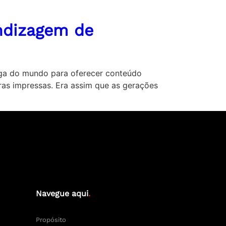
endizagem de
ntiga do mundo para oferecer conteúdo
ras impressas. Era assim que as gerações
Navegue aqui
.
Propósito