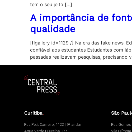
tem o seu jeito […]
A importância de fon
qualidade
[flgallery id=1129 /] Na era das fake news, 
confiável aos estudantes Estudantes com lápi
passadas realizavam pesquisas, precisando vi
Curitiba
.
São Paul
Rua Petit Carneiro, 1122 | 9º andar
Rua Gomes d
Água Verde | Curitiba | PR |
Vila Olímpia