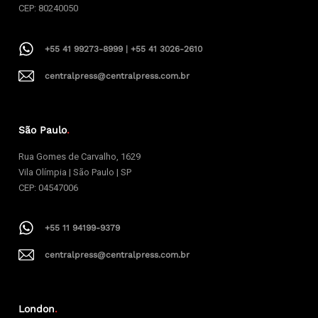
CEP: 80240050
+55 41 99273-8999 | +55 41 3026-2610
centralpress@centralpress.com.br
São Paulo
.
Rua Gomes de Carvalho, 1629
Vila Olímpia | São Paulo | SP
CEP: 04547006
+55 11 94199-9379
centralpress@centralpress.com.br
London
.