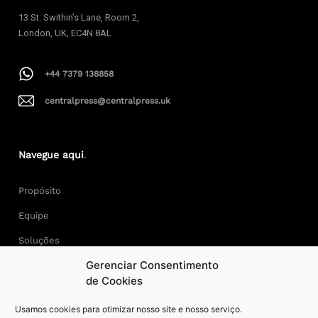
13 St. Swithin’s Lane, Room 2,
London, UK, EC4N 8AL
+44 7379 138858
centralpress@centralpress.uk
Navegue aqui
.
Propósito
Equipe
Soluções
Gerenciar Consentimento
Cases
de Cookies
Usamos cookies para otimizar nosso site e nosso serviço.