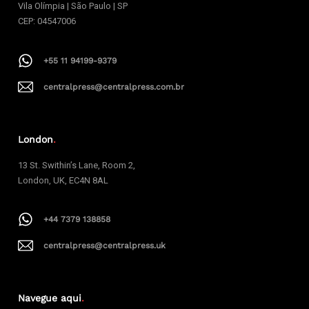
Vila Olímpia | São Paulo | SP
CEP: 04547006
+55 11 94199-9379
centralpress@centralpress.com.br
London
.
13 St. Swithin’s Lane, Room 2,
London, UK, EC4N 8AL
+44 7379 138858
centralpress@centralpress.uk
Navegue aqui
.