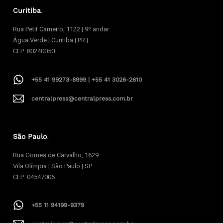
Curitiba
.
Rua Petit Carneiro, 1122 | 9º andar
Água Verde | Curitiba | PR |
CEP: 80240050
+55 41 99273-8999 | +55 41 3026-2610
centralpress@centralpress.com.br
São Paulo
.
Rua Gomes de Carvalho, 1629
Vila Olímpia | São Paulo | SP
CEP: 04547006
+55 11 94199-9379