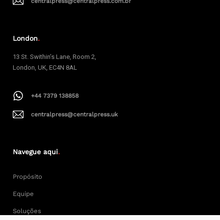
centralpress@centralpress.com.br
London
.
13 St. Swithin’s Lane, Room 2,
London, UK, EC4N 8AL
+44 7379 138858
centralpress@centralpress.uk
Navegue aqui
.
Propósito
Equipe
Soluções