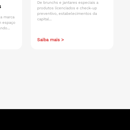
De brunchs e jantares especiais a
s
produtos licenciados e check-up
preventivo, estabelecimentos da
 da marca
capital...
m espaço
ndo...
Saiba mais >