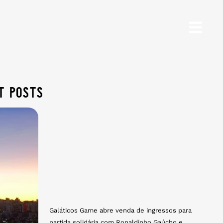
t posts
Galáticos Game abre venda de ingressos para
partida solidária com Ronaldinho Gaúcho e