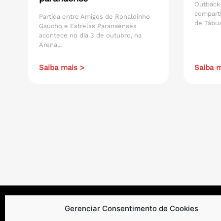
Outback
compart
Partida entre Amigos de Ronaldinho
de Tábua
Gaúcho e Estrelas Paranaenses
acontece no dia 3 de outubro, na
Arena...
Saiba mais >
Saiba m
Gerenciar Consentimento de Cookies