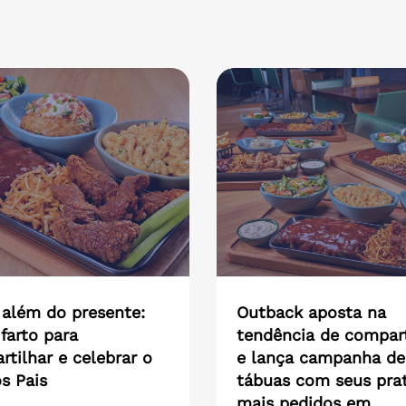
 além do presente:
Outback aposta na
farto para
tendência de compart
tilhar e celebrar o
e lança campanha de
s Pais
tábuas com seus pra
mais pedidos em