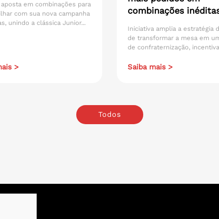
 aposta em combinações para
combinações inédita
ilhar com sua nova campanha
s, unindo a clássica Junior...
Iniciativa amplia a estratégia
de transformar a mesa em u
de confraternização, incentiva
ais >
Saiba mais >
Todos