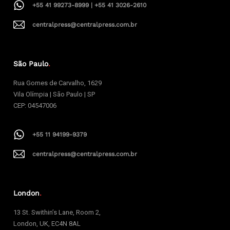
+55 41 99273-8999 | +55 41 3026-2610
centralpress@centralpress.com.br
São Paulo
.
Rua Gomes de Carvalho, 1629
Vila Olímpia | São Paulo | SP
CEP: 04547006
+55 11 94199-9379
centralpress@centralpress.com.br
London
.
13 St. Swithin’s Lane, Room 2,
London, UK, EC4N 8AL