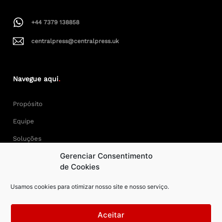
+44 7379 138858
centralpress@centralpress.uk
Navegue aqui
.
Propósito
Equipe
Soluções
Gerenciar Consentimento
Cases
de Cookies
Usamos cookies para otimizar nosso site e nosso serviço.
Keep Calm and Central Press.
Aceitar