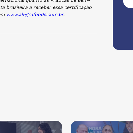
ernacional quanto às Práticas de Bem-
a brasileira a receber essa certificação
 em
www.alegrafoods.com.br
.