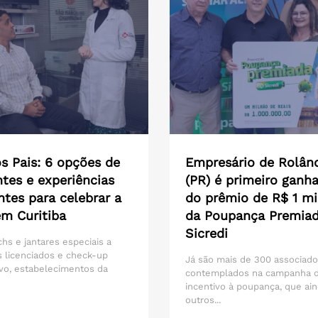
s Pais: 6 opções de
Empresário de Rolân
tes e experiências
(PR) é primeiro ganh
ntes para celebrar a
do prêmio de R$ 1 mi
em Curitiba
da Poupança Premia
Sicredi
hs e jantares especiais a
 licenciados e check-up
Já são mais de 300 associad
vo, estabelecimentos da
contemplados na campanha 
incentivo à poupança, que ain
outros...