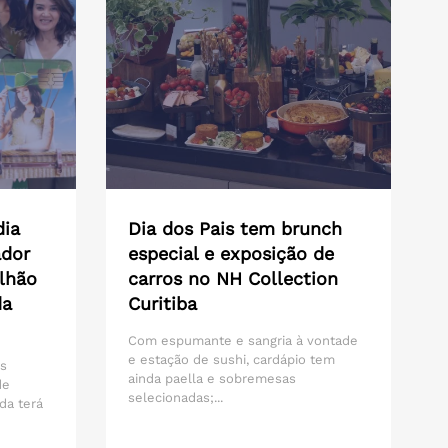
dia
Dia dos Pais tem brunch
ador
especial e exposição de
lhão
carros no NH Collection
da
Curitiba
Com espumante e sangria à vontade
e estação de sushi, cardápio tem
os
ainda paella e sobremesas
de
selecionadas;...
da terá