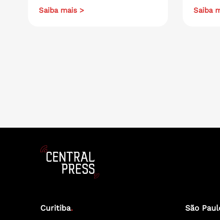
Saiba mais >
Saiba m
Curitiba
.
São Paul