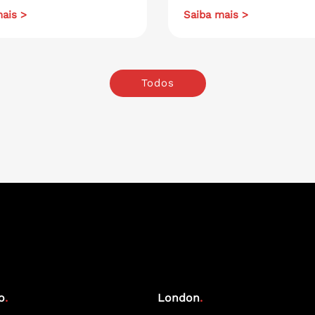
ais >
Saiba mais >
Todos
o
.
London
.