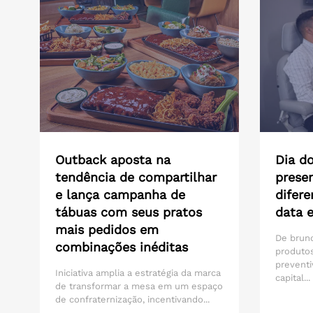
Outback aposta na
Dia do
tendência de compartilhar
presen
e lança campanha de
difere
tábuas com seus pratos
data 
mais pedidos em
De brunc
combinações inéditas
produtos
preventi
Iniciativa amplia a estratégia da marca
capital...
de transformar a mesa em um espaço
de confraternização, incentivando...