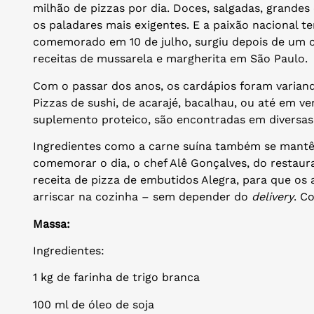
milhão de pizzas por dia. Doces, salgadas, grande
os paladares mais exigentes. E a paixão nacional t
comemorado em 10 de julho, surgiu depois de um 
receitas de mussarela e margherita em São Paulo.
Com o passar dos anos, os cardápios foram variand
Pizzas de sushi, de acarajé, bacalhau, ou até em v
suplemento proteico, são encontradas em diversas 
Ingredientes como a carne suína também se mantêm
comemorar o dia, o chef Alê Gonçalves, do restaura
receita de pizza de embutidos Alegra, para que o
arriscar na cozinha – sem depender do
delivery
. C
Massa:
Ingredientes:
1 kg de farinha de trigo branca
100 ml de óleo de soja