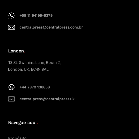
+55 11 94199-9379
centralpress@centralpress.com.br
London
.
13 St. Swithin’s Lane, Room 2,
London, UK, EC4N 8AL
+44 7379 138858
centralpress@centralpress.uk
Navegue aqui
.
Propósito